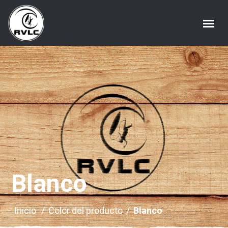
Blanco
Inicio
/
Color del producto
/
Blanco