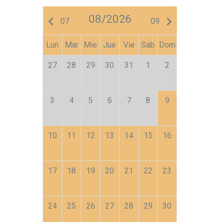
08/2026
keyboard_arrow_left
keyboard_arrow_right
07
09
Lun
Mar
Mie
Jue
Vie
Sab
Dom
27
28
29
30
31
1
2
3
4
5
6
7
8
9
10
11
12
13
14
15
16
17
18
19
20
21
22
23
24
25
26
27
28
29
30