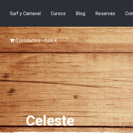
0 productos
0,00 €
Surf y Carnaval
Cursos
Blog
Reservas
Con
0 productos
0,00 €
Celeste