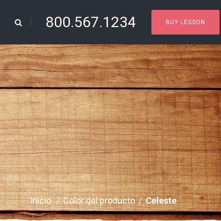
800.567.1234
BUY LESSON
Inicio
/
Color del producto
/
Celeste